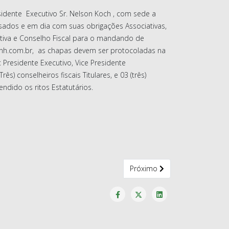
dente Executivo Sr. Nelson Koch , com sede a
sados e em dia com suas obrigações Associativas,
tiva e Conselho Fiscal para o mandando de
esnh.com.br, as chapas devem ser protocoladas na
Presidente Executivo, Vice Presidente
ês) conselheiros fiscais Titulares, e 03 (três)
ndido os ritos Estatutários.
 CONSELHO FISCAL 2025-2029
Próximo artigo: Assembleia 
Próximo