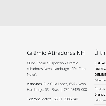
Grêmio Atiradores NH
Últi
Clube Social e Esportivo - Grêmio
EDITA
Atiradores Novo Hamburgo - "De Cara
ORDIN
Nova"
.
DELIB
04 Junh
Visite-nos:
Rua Guia Lopes, 696 - Novo
Regras 
Hamburgo, RS - Brasil | CEP 93425-000
Branco
Telefone:
Matriz +55
51 3586-2401
14 Nove