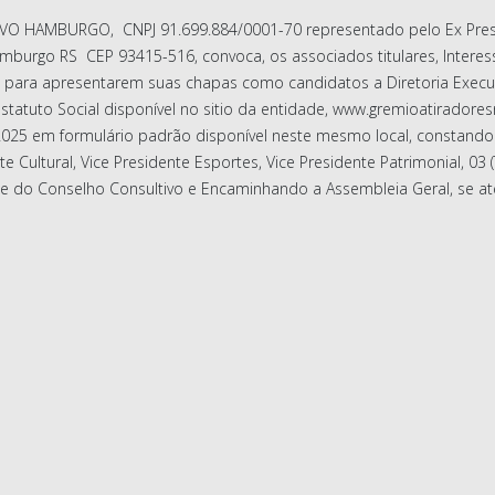
O HAMBURGO, CNPJ 91.699.884/0001-70 representado pelo Ex Presi
burgo RS CEP 93415-516, convoca, os associados titulares, Interes
 para apresentarem suas chapas como candidatos a Diretoria Execu
statuto Social disponível no sitio da entidade, www.gremioatirador
2025 em formulário padrão disponível neste mesmo local, constando: 
 Cultural, Vice Presidente Esportes, Vice Presidente Patrimonial, 03 (Tr
lise do Conselho Consultivo e Encaminhando a Assembleia Geral, se ate
LÉIA GERAL ORDINÁRIA PARA ELEIÇÃO DA DIRETORIA EXECUTIVA E DO